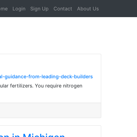
ome
Login
Sign Up
Contact
About Us
al-guidance-from-leading-deck-builders
ar fertilizers. You require nitrogen