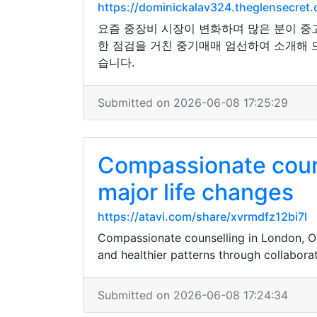
https://dominickalav324.theglensecr
요즘 중장비 시장이 변화하며 많은 분이 중
한 점검을 거친 중기매매 엄선하여 소개해 
습니다.
Submitted on 2026-06-08 17:25:29
Compassionate counse
major life changes
https://atavi.com/share/xvrmdfz12bi7l
Compassionate counselling in London, Onta
and healthier patterns through collaborat
Submitted on 2026-06-08 17:24:34