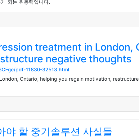
게 되는 원동력입니다.
ssion treatment in London, O
estructure negative thoughts
SCFge/pdf-11830-32513.html
ondon, Ontario, helping you regain motivation, restructure
알아야 할 중기솔루션 사실들