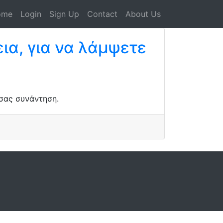
ome
Login
Sign Up
Contact
About Us
ια, για να λάμψετε
 σας συνάντηση.