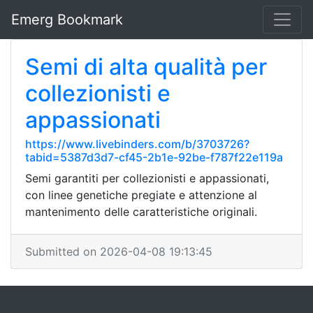
Emerg Bookmark
Semi di alta qualità per
collezionisti e
appassionati
https://www.livebinders.com/b/3703726?
tabid=5387d3d7-cf45-2b1e-92be-f787f22e119a
Semi garantiti per collezionisti e appassionati,
con linee genetiche pregiate e attenzione al
mantenimento delle caratteristiche originali.
Submitted on 2026-04-08 19:13:45